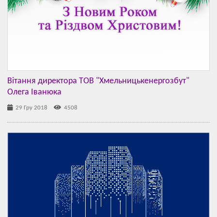
Вітання директора ТОВ "Хмельницькенергозбут"
Олега Іванюка
29 Гру 2018
4508