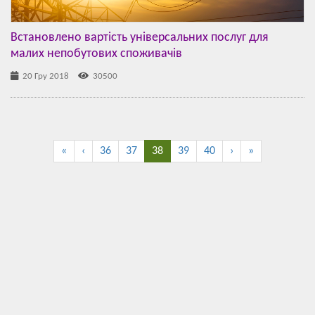
Встановлено вартість універсальних послуг для
малих непобутових споживачів
20 Гру 2018
30500
«
‹
36
37
38
39
40
›
»