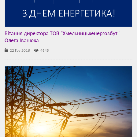
Вітання директора ТОВ "Хмельницькенергозбут"
Олега Іванюка
22 Гру 2018
4645