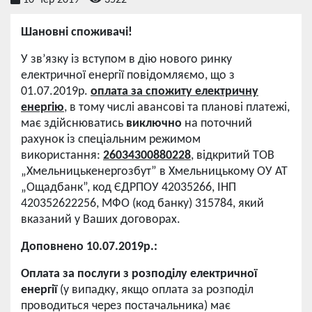
10 Чер 2019
3522
Шановні споживачі!
У зв’язку із вступом в дію нового ринку
електричної енергії повідомляємо, що з
01.07.2019р.
оплата за спожиту електричну
енергію
, в тому числі авансові та планові платежі,
має здійснюватись
виключно
на поточний
рахунок із спеціальним режимом
використання:
26034300880228
, відкритий ТОВ
„Хмельницькенергозбут” в Хмельницькому ОУ АТ
„Ощадбанк”, код ЄДРПОУ 42035266, ІНП
420352622256, МФО (код банку) 315784, який
вказаний у Ваших договорах.
Доповнено 10.07.2019р.:
Оплата за послуги з розподілу електричної
енергії
(у випадку, якщо оплата за розподіл
проводиться через постачальника) має