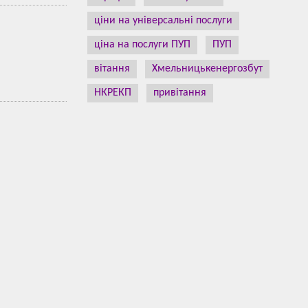
ціни на універсальні послуги
ціна на послуги ПУП
ПУП
вітання
Хмельницькенергозбут
НКРЕКП
привітання