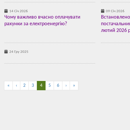
14 Січ 2026
09 Січ 2026
Чому важливо вчасно оплачувати
Встановлено
рахунки за електроенергію?
постачальник
лютий 2026 ро
24 Гру 2025
«
‹
2
3
4
5
6
›
»