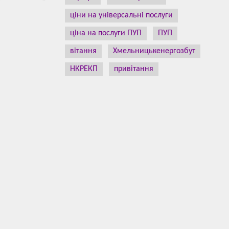
ціни на універсальні послуги
ціна на послуги ПУП
ПУП
вітання
Хмельницькенергозбут
НКРЕКП
привітання