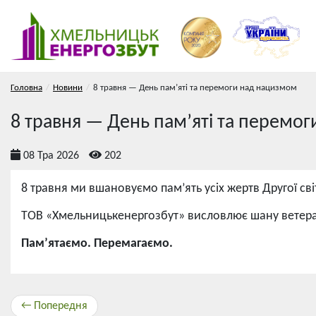
Головна
Новини
8 травня — День пам’яті та перемоги над нацизмом
8 травня — День пам’яті та перемо
08 Тра 2026
202
8 травня ми вшановуємо пам’ять усіх жертв Другої сві
ТОВ «Хмельницькенергозбут» висловлює шану ветерана
Пам’ятаємо. Перемагаємо.
← Попередня