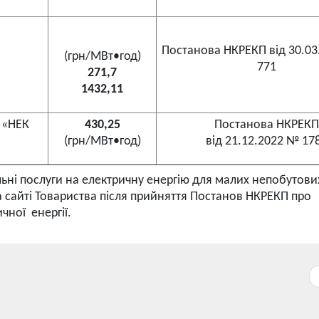
Постанова НКРЕКП від 30.03
(грн/МВт•год)
771
271,7
1432,11
Т «НЕК
430,25
Постанова НКРЕКП
(грн/МВт•год)
від 21.12.2022 № 17
ьні послуги на електричну енергію для малих непобутови
на сайті Товариства після прийняття Постанов НКРЕКП про
чної енергії.