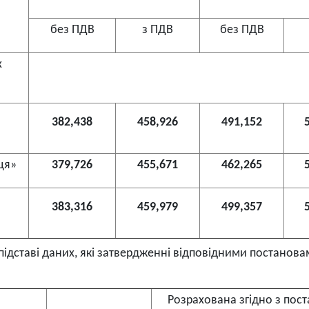
без ПДВ
з ПДВ
без ПДВ
х
382,438
458,926
491,152
ця»
379,726
455,671
462,265
383,316
459,979
499,357
 підставі даних, які затвердженні відповідними постанов
Розрахована згідно з пос