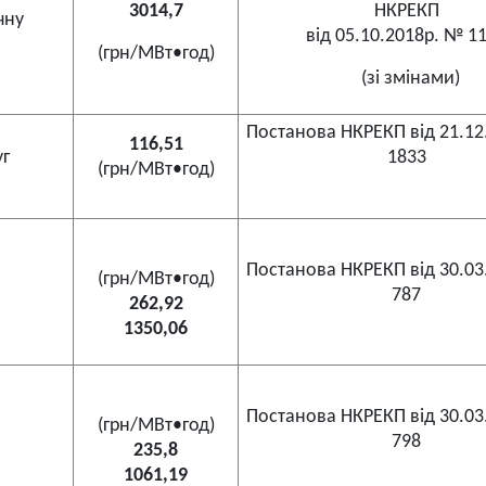
3014,7
НКРЕКП
чну
від 05.10.2018р. № 1
(грн/МВт•год)
(зі змінами)
Постанова НКРЕКП від 21.12
116,51
уг
1833
(грн/МВт•год)
Постанова НКРЕКП від 30.03
(грн/МВт•год)
787
262,92
1350,06
Постанова НКРЕКП від 30.03
(грн/МВт•год)
798
235,8
1061,19