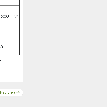
.2023р. №
88
х
Наступна →