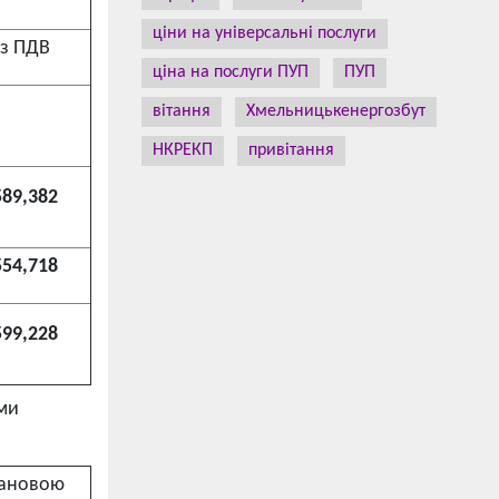
ціни на універсальні послуги
з ПДВ
ціна на послуги ПУП
ПУП
вітання
Хмельницькенергозбут
НКРЕКП
привітання
589,382
554,718
599,228
ами
тановою