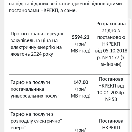
на підставі даних, які затвердженні відповідними
постановами НКРЕКП, а саме:
Розрахована
згідно з
Прогнозована середня
5594,23
постановою
закупівельна ціна на
(грн/
НКРЕКП
електричну енергію на
МВт·год)
від 05.10.2018
жовтень 2024 року
р. № 1177 (зі
змінами)
Постанова
Тариф на послуги
147,00
НКРЕКП від
постачальника
(грн/
10.01.2024р.
універсальних послуг
МВт·год)
№ 53
Тариф на послуги з
розподілу електричної
Постанова
енергії
НКРЕКП
(грн/