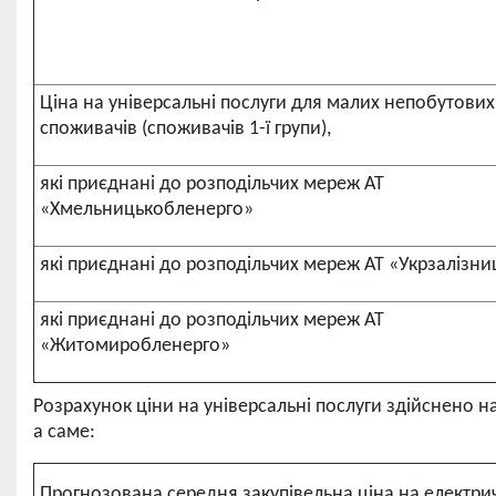
Ціна на універсальні послуги для малих непобутових
споживачів (споживачів 1-ї групи),
які приєднані до розподільчих мереж АТ
«Хмельницькобленерго»
які приєднані до розподільчих мереж АТ «Укрзалізни
які приєднані до розподільчих мереж АТ
«Житомиробленерго»
Розрахунок ціни на універсальні послуги здійснено 
а саме:
Прогнозована середня закупівельна ціна на електри