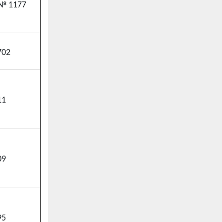
 № 1177
702
11
09
95