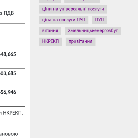
ціни на універсальні послуги
з ПДВ
ціна на послуги ПУП
ПУП
вітання
Хмельницькенергозбут
НКРЕКП
привітання
648,665
603,685
656,946
и НКРЕКП,
тановою