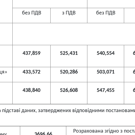
без ПДВ
з ПДВ
без ПДВ
437,859
525,431
540,554
ця»
433,572
520,286
503,071
438,840
526,608
547,455
на підставі даних, затверджених відповідними постановам
Розрахована згідно з пос
чну
3696,66