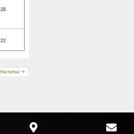
328
322
Наступна →