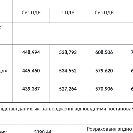
без ПДВ
з ПДВ
без ПДВ
х
448,994
538,793
608,506
ця»
445,460
534,552
579,620
439,387
527,264
570,906
 підставі даних, які затвердженні відповідними постанов
Розрахована згідно
чну
3390,44