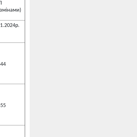
П
 змінами)
1.2024р.
344
355