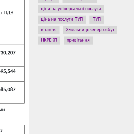
ціни на універсальні послуги
з ПДВ
ціна на послуги ПУП
ПУП
вітання
Хмельницькенергозбут
НКРЕКП
привітання
730,207
695,544
685,087
ами
 з