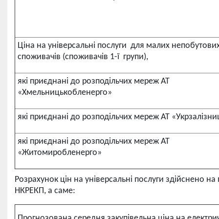
Ціна на універсальні послуги для малих непобутови
споживачів (споживачів 1-ї групи),
які приєднані до розподільчих мереж АТ
«Хмельницькобленерго»
які приєднані до розподільчих мереж АТ «Укрзалізни
які приєднані до розподільчих мереж АТ
«Житомиробленерго»
Розрахунок цін на універсальні послуги здійснено на
НКРЕКП, а саме:
Прогнозована середня закупівельна ціна на електри