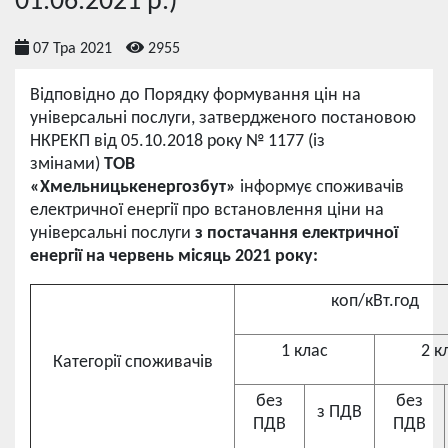
01.06.2021 р.)
07 Тра 2021
2955
Відповідно до Порядку формування цін на
універсальні послуги, затвердженого постановою
НКРЕКП від 05.10.2018 року № 1177 (із
змінами)
ТОВ
«Хмельницькенергозбут»
інформує споживачів
електричної енергії про встановлення ціни на
універсальні послуги
з постачання електричної
енергії на червень місяць 2021 року:
коп/кВт.год
1 клас
2 к
Категорії споживачів
без
без
з ПДВ
ПДВ
ПДВ