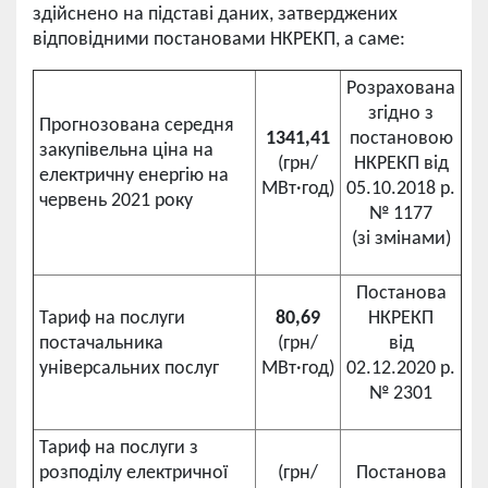
здійснено на підставі даних, затверджених
відповідними постановами НКРЕКП, а саме:
Розрахована
згідно з
Прогнозована середня
1341,41
постановою
закупівельна ціна на
(грн/
НКРЕКП від
електричну енергію на
МВт·год)
05.10.2018 р.
червень 2021 року
№ 1177
(зі змінами)
Постанова
Тариф на послуги
80,69
НКРЕКП
постачальника
(грн/
від
універсальних послуг
МВт·год)
02.12.2020 р.
№ 2301
Тариф на послуги з
розподілу електричної
(грн/
Постанова