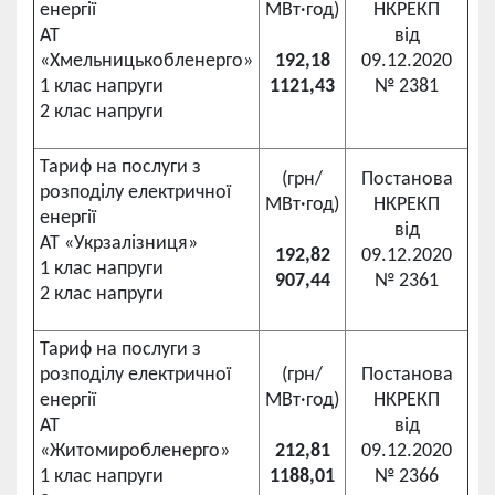
енергії
МВт·год)
НКРЕКП
АТ
від
«Хмельницькобленерго»
192,18
09.12.2020
1 клас напруги
1121,43
№ 2381
2 клас напруги
Тариф на послуги з
(грн/
Постанова
розподілу електричної
МВт·год)
НКРЕКП
енергії
від
АТ «Укрзалізниця»
192,82
09.12.2020
1 клас напруги
907,44
№ 2361
2 клас напруги
Тариф на послуги з
розподілу електричної
(грн/
Постанова
енергії
МВт·год)
НКРЕКП
АТ
від
«Житомиробленерго»
212,81
09.12.2020
1 клас напруги
1188,01
№ 2366