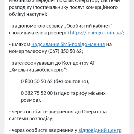
Механізми передачі показів Оператору системи
розподілу (постачальнику послуг комерційного
обліку) наступні:
- за допомогою сервісу „Особистий кабінет”
споживача електроенергії
https://ienergo.com.ua/
;
- шляхом
надсилання SMS-повідомлення
на
номер телефону (067) 850 50 62;
- зателефонувавши до Кол-центру АТ
„Хмельницькобленерго”:
0 800 50 50 62 (безкоштовно),
0 382 75 52 00 (згідно тарифу міських
розмов).
- через особисте звернення до Оператора
системи розподілу;
- через особисте звернення у
відповідний центр