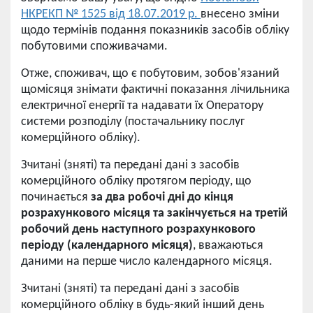
НКРЕКП № 1525 від 18.07.2019 р.
внесено зміни
щодо термінів подання показників засобів обліку
побутовими споживачами.
Отже, споживач, що є побутовим, зобов'язаний
щомісяця знімати фактичні показання лічильника
електричної енергії та надавати їх Оператору
системи розподілу (постачальнику послуг
комерційного обліку).
Зчитані (зняті) та передані дані з засобів
комерційного обліку протягом періоду, що
починається
за два робочі дні до кінця
розрахункового місяця та закінчується на третій
робочий день наступного розрахункового
періоду (календарного місяця)
, вважаються
даними на перше число календарного місяця.
Зчитані (зняті) та передані дані з засобів
комерційного обліку в будь-який інший день