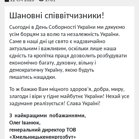
22 Січ 2020
2781
Шановні співвітчизники!
Сьогодні в День Соборності України ми дякуємо
усім борцям за волю та незалежність України.
Саме в наші дні це свято є надзвичайно
актуальним і важливим, оскільки лише наша
єдність та кропітка праця дозволить розбудувати
економічно багату, духовну, вільну і
демократичну Україну, якою будуть
пишатись нащадки.
То ж бажаю Вам міцного здоров’я, добра, миру,
злагоди і віри у гідне майбутнє України! Нехай усе
задумане реалізується! Слава Україні!
З найкращими побажаннями,
Олег Іванюк,
генеральний директор ТОВ
«Хмельницькененргозбут»