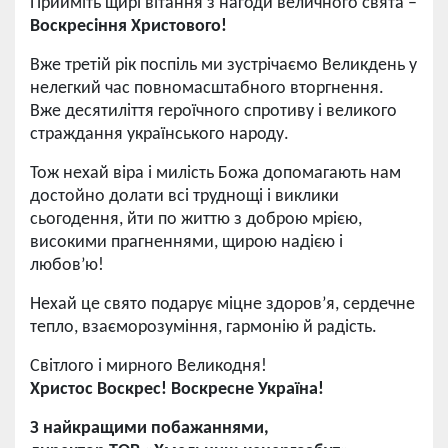
Прийміть щирі вітання з нагоди величного свята –
Воскресіння Христового!
Вже третій рік поспіль ми зустрічаємо Великдень у
нелегкий час повномасштабного вторгнення.
Вже десятиліття героїчного спротиву і великого
страждання українського народу.
Тож нехай віра і милість Божа допомагають нам
достойно долати всі труднощі і виклики
сьогодення, йти по життю з доброю мрією,
високими прагненнями, щирою надією і
любов’ю!
Нехай це свято подарує міцне здоров’я, сердечне
тепло, взаєморозуміння, гармонію й радість.
Світлого і мирного Великодня!
Христос Воскрес! Воскресне Україна!
З найкращими побажаннями,