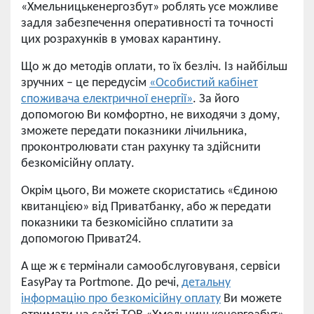
«Хмельницькенергозбут» роблять усе можливе
задля забезпечення оперативності та точності
цих розрахунків в умовах карантину.
Що ж до методів оплати, то їх безліч. Із найбільш
зручних – це передусім
«Особистий кабінет
споживача електричної енергії»
. За його
допомогою Ви комфортно, не виходячи з дому,
зможете передати показники лічильника,
проконтролювати стан рахунку та здійснити
безкомісійну оплату.
Окрім цього, Ви можете скористатись «Єдиною
квитанцією» від Приватбанку, або ж передати
показники та безкомісійно сплатити за
допомогою Приват24.
А ще ж є термінали самообслуговуваня, сервіси
EasyPay та Portmone. До речі,
детальну
інформацію про безкомісійну оплату
Ви можете